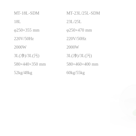
MT-18L-SDM
MT-23L/25L-SDM
18L
23L/25L
φ250×355 mm
φ250×470 mm
220V/50Hz
220V/50Hz
2000W
2000W
3L(净)/3L(污)
3L(净)/3L(污)
580×440×350 mm
580×460×400 mm
52kg/48kg
60kg/55kg