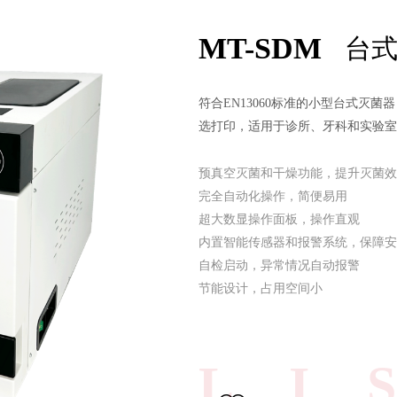
MT-SDM
台
符合EN13060标准的小型台式灭
选打印，适用于诊所、牙科和实验室
预真空灭菌和干燥功能，提升灭菌效
完全自动化操作，简便易用
超大数显操作面板，操作直观
内置智能传感器和报警系统，保障安
自检启动，异常情况自动报警
节能设计，占用空间小
L I 