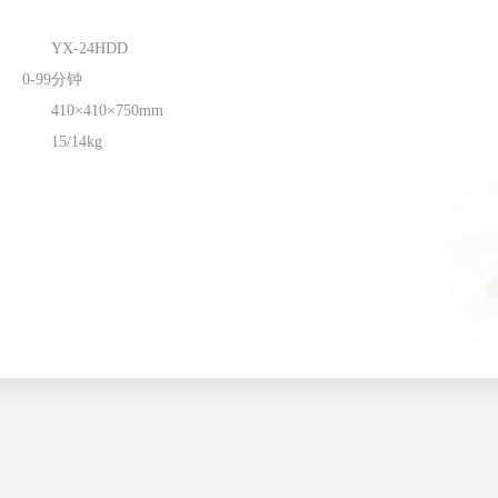
YX-24HDD
0-99分钟
410×410×750mm
15/14kg