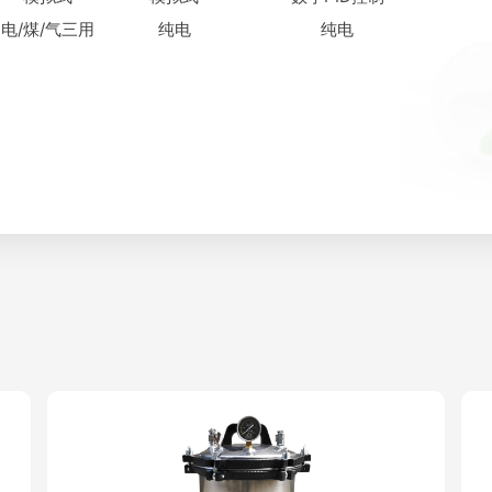
电/煤/气三用
纯电
纯电