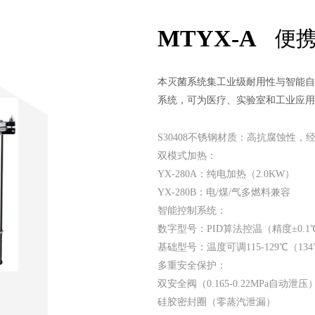
MTYX-A
便
本灭菌系统集工业级耐用性与智能自
系统，可为医疗、实验室和工业应用
S30408不锈钢材质：高抗腐蚀性，
双模式加热：
YX-280A：纯电加热（2.0KW）
YX-280B：电/煤/气多燃料兼容
智能控制系统：
数字型号：PID算法控温（精度±0.1
基础型号：温度可调115-129℃（13
多重安全保护：
双安全阀（0.165-0.22MPa自动泄压
硅胶密封圈（零蒸汽泄漏）