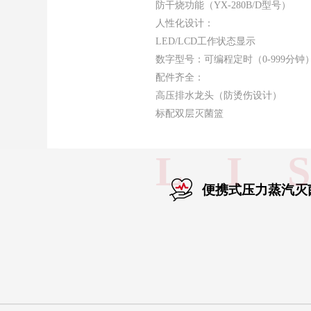
防干烧功能（YX-280B/D型号）
人性化设计：
LED/LCD工作状态显示
数字型号：可编程定时（0-999分钟
配件齐全：
高压排水龙头（防烫伤设计）
标配双层灭菌篮
L I 
便携式压力蒸汽灭