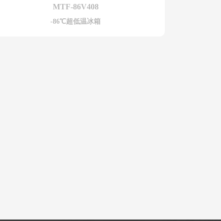
MTF-86V408
-86℃超低温冰箱