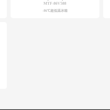
MTF-86V588
-86℃超低温冰箱