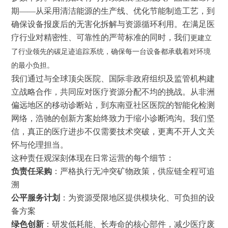
期——从采用清洁能源的生产线、优化节能制造工艺，到
确保设备报废后的无害化拆解与资源循环利用。在满足医
疗行业对精密性、可靠性的严苛标准的同
时，我
们
更建立
了行业领先的碳足迹追踪系统，确保每一台设备都承载着对环境
的最小负担。
我们通过与全球顶尖医院、国际非政府组织及监管机构建
立战略合作，共同应对医疗资源分配不均的挑战。从非洲
偏远地区的移动诊断站，到东南亚社区医院的智能化检测
网络，浩驰的创新方案始终致力于缩小诊断鸿沟。我们坚
信，真正的医疗进步不仅需要技术突破，更离不开人文关
怀与伦理担当。
这种责任观深刻体现在日常运营的每个细节：
负责任采购
：严格执行无冲突矿物政策，供应链全程可追
溯
公平服务计划
：为资源受限地区提供模块化、可负担的设
备方案
绿色创新
：研发低耗能、长寿命的核心部件，减少医疗废