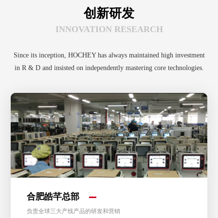
创新研发
INNOVATION RESEARCH
Since its inception, HOCHEY has always maintained high investment
in R & D and insisted on independently mastering core technologies.
合肥皓芊总部
负责全球三大产线产品的研发和营销